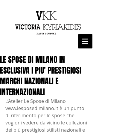
LE SPOSE DI MILANO IN
ESCLUSIVA I PIU' PRESTIGIOSI
MARCHI NAZIONALI E
INTERNAZIONALI
L’Atelier Le Spose di Milano 
www.lesposedimilano.it è un punto 
di riferimento per le spose che 
vogioni vedere da vicino le collezioni 
dei più prestigiosi stilisti nazionali e 