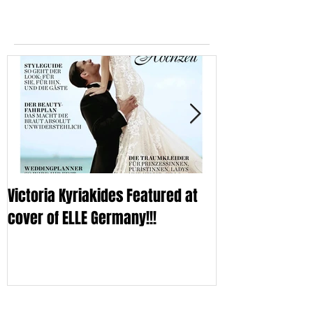
Featured Posts
Victoria Kyriakides Featured at
Victoria KyriaKi
cover of ELLE Germany!!!
Wedding Dress C
Sleek
Recent Posts